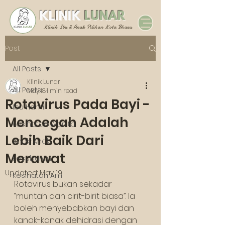
KLINIK
LUNAR
Klinik Ibu & Anak Pilihan Kota Bharu
Post
All Posts
Klinik Lunar
All Posts
May 18
1 min read
Rotavirus Pada Bayi -
Ibu Hamil
Mencegah Adalah
Kesihatan Wanita
Lebih Baik Dari
Anak-Anak
Merawat
Kesuburan
Updated:
May 19
Kesihatan Am
Rotavirus bukan sekadar 
“muntah dan cirit-birit biasa”. Ia 
boleh menyebabkan bayi dan 
kanak-kanak dehidrasi dengan 