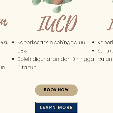
99%
Keberkesanan sehingga 96-
Keber
98%
Suntik
Boleh digunakan dari 3 hingga
bulan
un
5 tahun
BOOK NOW
LEARN MORE